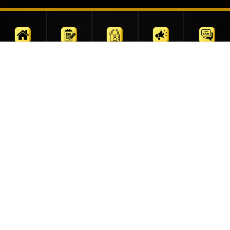
Copyright ©
Zenplay77
, All rights reserved.
Home
Daftar
Login
Promosi
livechat